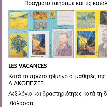
Πραγματοποιήσαμε
και
τις
κατά
LES VACANCES
Κατά
το
πρώτο
τρίμηνο
οι
μαθητές
τη
ΔΙΑΚΟΠΕΣ??
.
Λεξιλόγιο
και
δραστηριότητες
κατά
τη
δ
θάλασσα
,