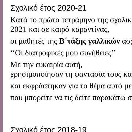
Σχολικό έτος 2020-21
Κατά
το
πρώτο
τετράμηνο
της
σχολι
2021
και
σε
καιρό
καραντίνας
,
οι
μαθητές
της
Β΄
τάξης
γαλλικών
ασ
‘‘Οι
διατροφικές
μου
συνήθειες’’
Με
την
ευκαιρία
αυτή
,
χρησιμοποίησαν
τη
φαντασία
τους
κα
και
εκφράστηκαν
για
το
θέμα
αυτό
μ
που μπορείτε να τις δείτε παρακάτω 
Σχολικό έτος 2018-19