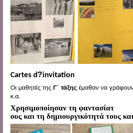
?
Cartes d
invitation
Οι μαθητές της
Γ΄ τάξης
έμαθαν να γράφουν
κ
α
.
.
Χρησιμοποίησαν
τη
φαντασία
τ
ους
και
τη
δημιουργικότητά
τους
κα