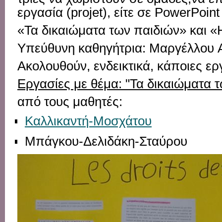
ε
ργασία
(
projet
),
είτε
σε
PowerPoin
«
Τα
δικαιώματα
των
παιδιών»
και
«
Υπεύθυνη
καθηγήτρια
:
Μαργέλλου
Ακολουθούν
,
ενδεικτικά
,
κάποιες
ερ
Εργασίες με θέμα: "Τα δικαιώματα 
από τους μαθητές:
Καλλικαντή-Μοσχάτου
Μπάγκου-Δελιδάκη-Σταύρου