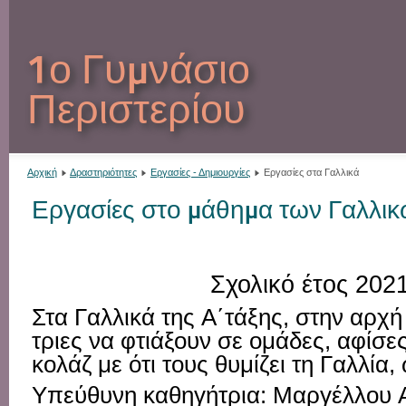
1ο Γυμνάσιο
Περιστερίου
Αρχική
Δραστηριότητες
Εργασίες - Δημιουργίες
Εργασίες στα Γαλλικά
Εργασίες στο μάθημα των Γαλλι
Σχολικό έτος 202
Στα
Γαλλικά
της
Α΄
τάξης
,
στην
αρχ
τριες
να
φτιάξουν
σε
ομάδες
,
αφίσες
κολάζ
με
ότι
τους
θυμίζει
τη
Γαλλία
,
Υπεύθυνη
καθηγήτρια
:
Μαργέλλου