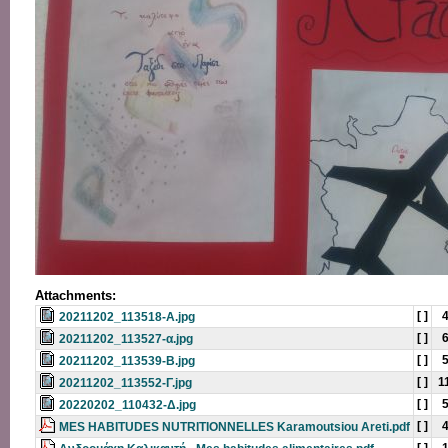
Attachments:
[ ]
20211202_113518-Α.jpg
[ ]
20211202_113527-α.jpg
[ ]
20211202_113539-Β.jpg
[ ]
1
20211202_113552-Γ.jpg
[ ]
20220202_110432-Δ.jpg
[ ]
MES HABITUDES NUTRITIONNELLES Karamoutsiou Areti.pdf