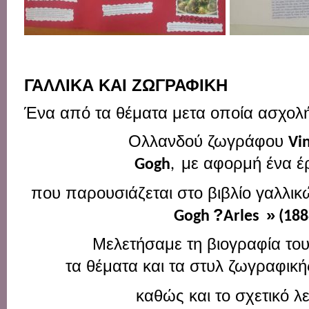
ΓΑΛΛΙΚΑ
ΚΑΙ
ΖΩΓΡΑΦΙΚΗ
Ένα
από
τα
θέματα
με
τα
οποία
ασχολ
Ολλανδού
ζωγράφου
Vi
με
αφορμή
ένα
έ
Gogh
,
που
παρουσιάζεται
στο
βιβλίο
γαλλι
?
»
Gogh
Arles
(188
Μελετήσαμε
τη
βιογραφία
το
τα
θέματα
και
τα
στυλ
ζωγραφικ
καθώς
και
το
σχετικό
λε