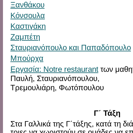
Ξανθάκου
Κόνσουλα
Καστιγάκη
Ζαμπέτη
Σταυριανόπουλο
και Παπαδόπουλο
Μπούρχα
Εργασία: Νotre restaurant
των μαθη
Παυλή, Σταυριανόπουλου,
Τρεμουλιάρη, Φωτόπουλου
Γ΄ Τάξη
Στα
Γαλλικά
της
Γ΄
τάξης
,
κατά
τη
δι
τριες
να
χωριστούν
σε
ομάδες
,
να
επ