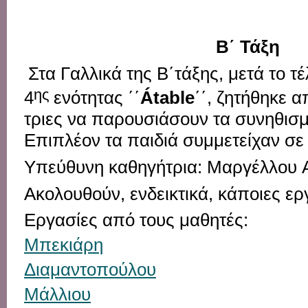
Β΄ Τάξη
Στα
Γαλλικά
της
Β΄
τάξης
,
μετά
το
τ
ης
4
ενότητας
΄΄
Á
table
΄΄
,
ζητήθηκε
α
τριες
να
παρουσιάσουν
τα
συνηθισ
Επιπλέον
τα
παιδιά
συμμετείχαν
σ
Υπεύθυνη
καθηγήτρια
:
Μαργέλλου
Ακολουθούν
,
ενδεικτικά
,
κάποιες
ερ
Εργασίες από τους μαθητές:
Μπεκιάρη
Διαμαντοπούλου
Μάλλιου