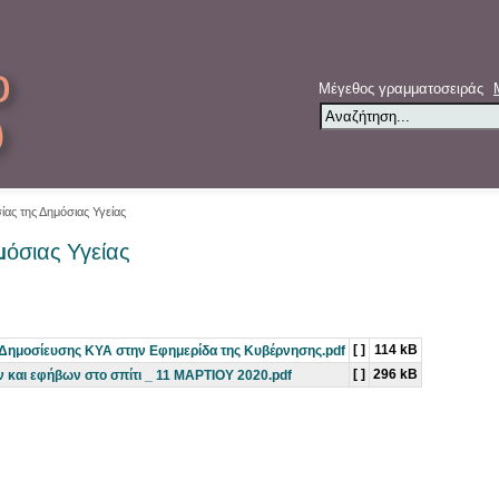
ο
Μέγεθος γραμματοσειράς
υ
ας της Δημόσιας Υγείας
μόσιας Υγείας
[ ]
114 kB
 Δημοσίευσης ΚΥΑ στην Εφημερίδα της Κυβέρνησης.pdf
[ ]
296 kB
 και εφήβων στο σπίτι _ 11 ΜΑΡΤΙΟΥ 2020.pdf