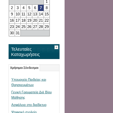
1
2
3
4
5
6
7
8
9
10
11
12
13
14
15
16
17
18
19
20
21
22
23
24
25
26
27
28
29
30
31
Τελευταίες
Καταχωρήσεις
Χρήσιμοι Σύνδεσμοι
Υπουργείο Παιδείας και
Θρησκευμάτων
Γενική Γραμματεία Διά Βίου
Μάθησης
Ασφάλεια στο διαδίκτυο
Ψηφιακό σχολείο