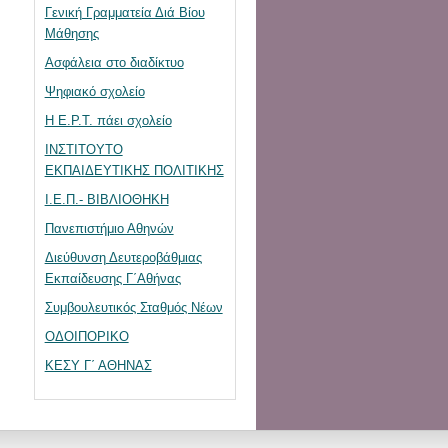
Γενική Γραμματεία Διά Βίου
Μάθησης
Ασφάλεια στο διαδίκτυο
Ψηφιακό σχολείο
Η Ε.Ρ.Τ. πάει σχολείο
ΙΝΣΤΙΤΟΥΤΟ
ΕΚΠΑΙΔΕΥΤΙΚΗΣ ΠΟΛΙΤΙΚΗΣ
Ι.Ε.Π.- ΒΙΒΛΙΟΘΗΚΗ
Πανεπιστήμιο Αθηνών
Διεύθυνση Δευτεροβάθμιας
Εκπαίδευσης Γ΄Αθήνας
Συμβουλευτικός Σταθμός Νέων
ΟΔΟΙΠΟΡΙΚΟ
ΚΕΣΥ Γ΄ ΑΘΗΝΑΣ