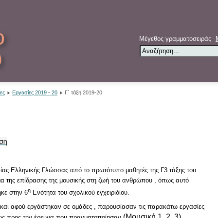
ο
Μέγεθος γραμματοσειράς
υ
ες
Εργασίες 2019 - 20
Γ΄ τάξη 2019-20
ση
αίας Ελληνικής Γλώσσας από το πρωτότυπο μαθητές της Γ3 τάξης του
α της επίδρασης της μουσικής στη ζωή του ανθρώπου , όπως αυτό
η
κε στην 6
Ενότητα του σχολικού εγχειριδίου.
 και αφού εργάστηκαν σε ομάδες , παρουσίασαν τις παρακάτω εργασίες
(Μουσική 1, 2, 3)
 ως προς την έρευνα που πραγματοποίησαν