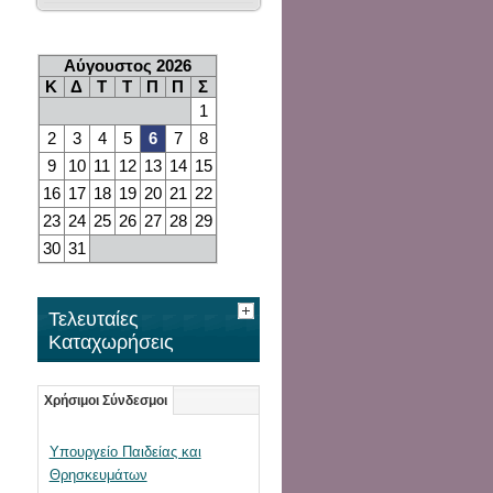
Αύγουστος 2026
Κ
Δ
Τ
Τ
Π
Π
Σ
1
2
3
4
5
6
7
8
9
10
11
12
13
14
15
16
17
18
19
20
21
22
23
24
25
26
27
28
29
30
31
Τελευταίες
Καταχωρήσεις
Χρήσιμοι Σύνδεσμοι
Υπουργείο Παιδείας και
Θρησκευμάτων