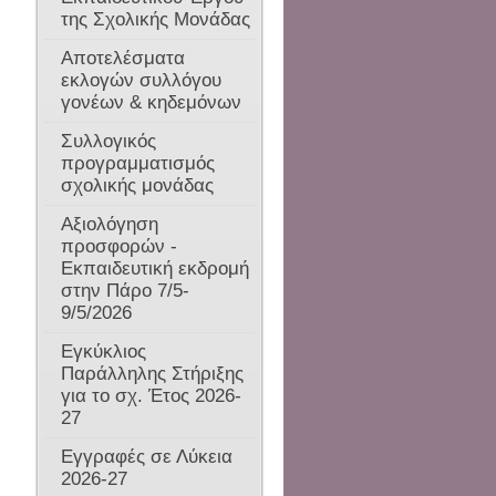
Bazaar Xριστουγέννων 2021
Τεύχος 7
της Σχολικής Μονάδας
Μαθηματικό Πανηγύρι 2018
Δήλωση συμμετοχής με φυσική
Σχολικός Εκφοβισμός
Τεύχος 8
παρουσία στη δια ζώσης
Έναρξη σχολικής χρονιάς
Αποτελέσματα
εκπαιδευτική διαδικασία στις
Τεύχος 9
Η διαχείριση των κρίσεων
δημόσιες σχολικές μονάδες από
εκλογών συλλόγου
στην οικογένεια και τη
1/11/2021
Τεύχος 10
γονέων & κηδεμόνων
σχολική κοινότητα
(ΕΕΠ-ΕΒΠ) Εγκύκλιος
Αποσπάσεων 2025
Συλλογικός
προγραμματισμός
σχολικής μονάδας
Αξιολόγηση
προσφορών -
Εκπαιδευτική εκδρομή
στην Πάρο 7/5-
9/5/2026
Εγκύκλιος
Παράλληλης Στήριξης
για το σχ. Έτος 2026-
27
Εγγραφές σε Λύκεια
2026-27