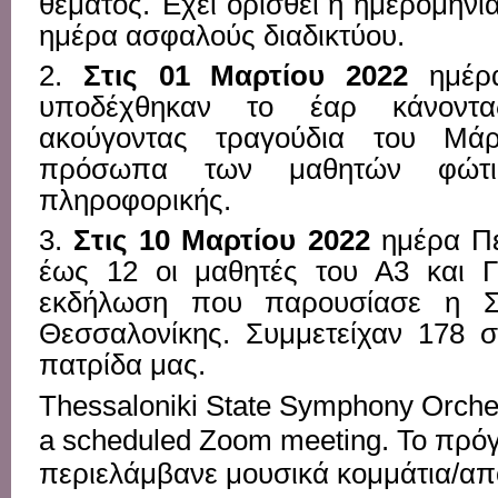
θέματος. Έχει ορισθεί η ημερομην
ημέρα ασφαλούς διαδικτύου.
2.
Στις 01 Μαρτίου 2022
ημέρ
υποδέχθηκαν το έαρ κάνοντας
ακούγοντας τραγούδια του Μά
πρόσωπα των μαθητών φώτι
πληροφορικής.
3.
Στις 10 Μαρτίου 2022
ημέρα Π
έως 12 οι μαθητές του Α3 και Γ
εκδήλωση που παρουσίασε η Σ
Θεσσαλονίκης. Συμμετείχαν 178 σ
πατρίδα μας.
Thessaloniki State Symphony Orchest
a scheduled Zoom meeting.
Το πρό
περιελάμβανε μουσικά κομμάτια/α