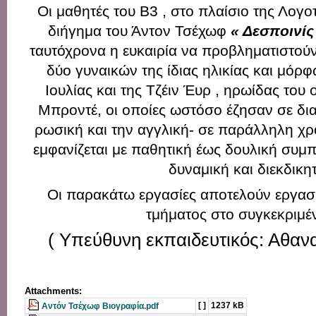
Οι μαθητές του Β3 , στο πλαίσιο της Λογο
διήγημα του Άντον Τσέχωφ
« Δεσποινίς
ταυτόχρονα η ευκαιρία να προβληματιστο
δύο γυναικών της ίδιας ηλικίας και μόρ
Ιουλίας και της Τζέιν Έυρ , ηρωίδας του
Μπροντέ, οι οποίες ωστόσο έζησαν σε δια
ρωσική και την αγγλική- σε παράλληλη χ
εμφανίζεται με παθητική έως δουλική συμπ
δυναμική και διεκδικητ
Οι παρακάτω εργασίες αποτελούν εργασ
τμήματος στο συγκεκριμέ
( Υπεύθυνη εκπαιδευτικός: Αθα
Attachments:
[ ]
1237 kB
Αντόν Τσέχωφ Βιογραφία.pdf